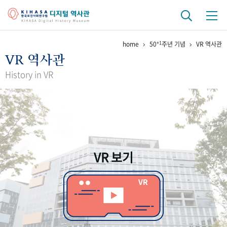
+1
home
50
주년 기념
VR 역사관
기관 역사
VR 역사관
걸어온 길
기관 변천사
역대 기관장
연구원 사람들
History in VR
연구 역사
정책과 연구
키워드로 보는 연구 역사
연구자들
간행물 변천사
VR 보기
기록물 아카이브
사진 아카이브
문서 기록물
행정박물
영상 기록물
+1
50
주년 기념