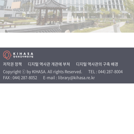
+1
성과 50선
숫자로 보는 50년
50
주년 광장
세계와 함께 한 KIHASA
VR 역사관
저작권 정책
디지털 역사관 개관에 부쳐
디지털 역사관의 구축 배경
Copyright ⓒ by KIHASA. All rights Reserved.
TEL : 044) 287-8004
FAX : 044) 287-8052
E-mail : library@kihasa.re.kr