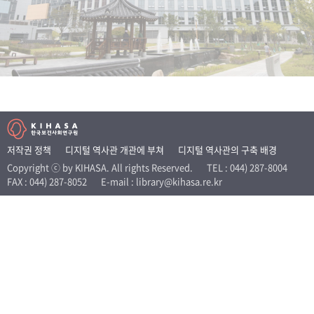
+1
성과 50선
숫자로 보는 50년
50
주년 광장
세계와 함께 한 KIHASA
VR 역사관
저작권 정책
디지털 역사관 개관에 부쳐
디지털 역사관의 구축 배경
Copyright ⓒ by KIHASA. All rights Reserved.
TEL : 044) 287-8004
FAX : 044) 287-8052
E-mail : library@kihasa.re.kr