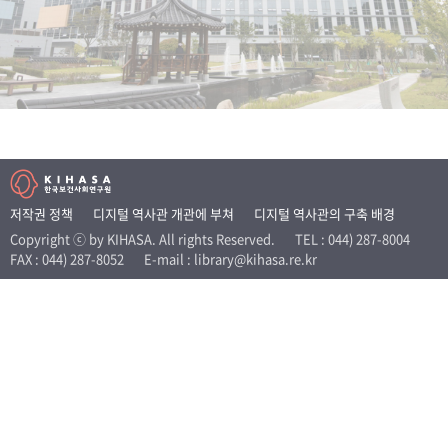
+1
성과 50선
숫자로 보는 50년
50
주년 광장
세계와 함께 한 KIHASA
VR 역사관
저작권 정책
디지털 역사관 개관에 부쳐
디지털 역사관의 구축 배경
Copyright ⓒ by KIHASA. All rights Reserved.
TEL : 044) 287-8004
FAX : 044) 287-8052
E-mail : library@kihasa.re.kr