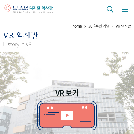
+1
home
50
주년 기념
VR 역사관
기관 역사
VR 역사관
걸어온 길
기관 변천사
역대 기관장
연구원 사람들
History in VR
연구 역사
정책과 연구
키워드로 보는 연구 역사
연구자들
간행물 변천사
VR 보기
기록물 아카이브
사진 아카이브
문서 기록물
행정박물
영상 기록물
+1
50
주년 기념