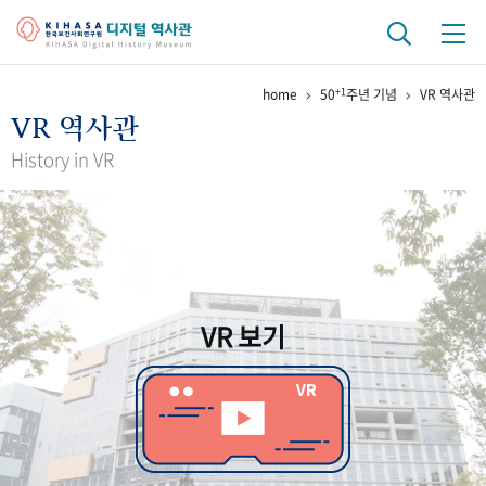
+1
home
50
주년 기념
VR 역사관
기관 역사
VR 역사관
걸어온 길
기관 변천사
역대 기관장
연구원 사람들
History in VR
연구 역사
정책과 연구
키워드로 보는 연구 역사
연구자들
간행물 변천사
VR 보기
기록물 아카이브
사진 아카이브
문서 기록물
행정박물
영상 기록물
+1
50
주년 기념