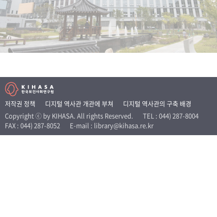
+1
성과 50선
숫자로 보는 50년
50
주년 광장
세계와 함께 한 KIHASA
VR 역사관
저작권 정책
디지털 역사관 개관에 부쳐
디지털 역사관의 구축 배경
Copyright ⓒ by KIHASA. All rights Reserved.
TEL : 044) 287-8004
FAX : 044) 287-8052
E-mail : library@kihasa.re.kr