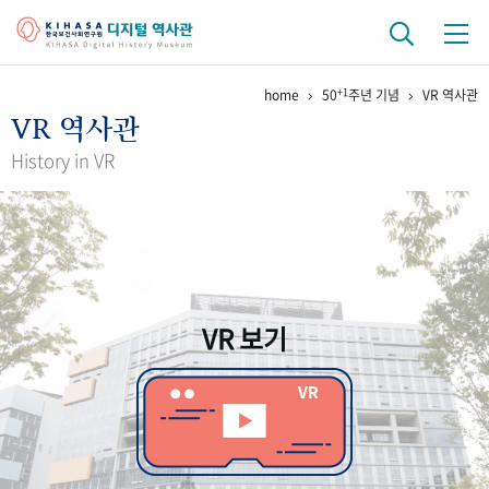
+1
home
50
주년 기념
VR 역사관
기관 역사
VR 역사관
걸어온 길
기관 변천사
역대 기관장
연구원 사람들
History in VR
연구 역사
정책과 연구
키워드로 보는 연구 역사
연구자들
간행물 변천사
VR 보기
기록물 아카이브
사진 아카이브
문서 기록물
행정박물
영상 기록물
+1
50
주년 기념