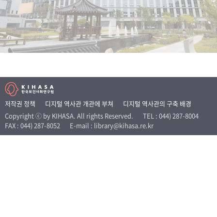
+1
성과 50선
숫자로 보는 50년
50
주년 광장
세계와 함께 한 KIHASA
VR 역사관
저작권 정책
디지털 역사관 개관에 부쳐
디지털 역사관의 구축 배경
Copyright ⓒ by KIHASA. All rights Reserved.
TEL : 044) 287-8004
FAX : 044) 287-8052
E-mail : library@kihasa.re.kr