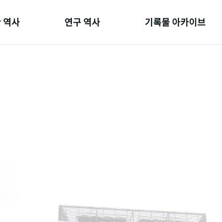
 역사
연구 역사
기록물 아카이브
온 길
정책과 연구
사진 아카이브
 변천사
키워드로 보는 연구 역사
문서 기록물
 기관장
연구자들
행정박물
 사람들
간행물 변천사
영상 기록물