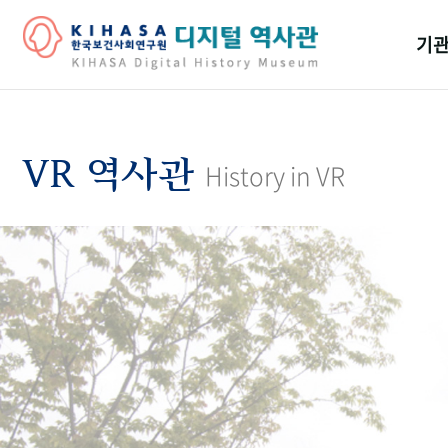
기관
걸어
기관
VR 역사관
History in VR
역대
연구원