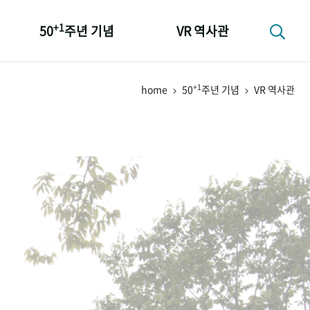
+1
50
주년 기념
VR 역사관
성과 50선
+1
home
50
주년 기념
VR 역사관
숫자로 보는 50년
+1
50
주년 광장
세계와 함께 한 KIHASA