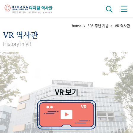
+1
home
50
주년 기념
VR 역사관
기관 역사
VR 역사관
걸어온 길
기관 변천사
역대 기관장
연구원 사람들
History in VR
연구 역사
정책과 연구
키워드로 보는 연구 역사
연구자들
간행물 변천사
VR 보기
기록물 아카이브
사진 아카이브
문서 기록물
행정박물
영상 기록물
+1
50
주년 기념