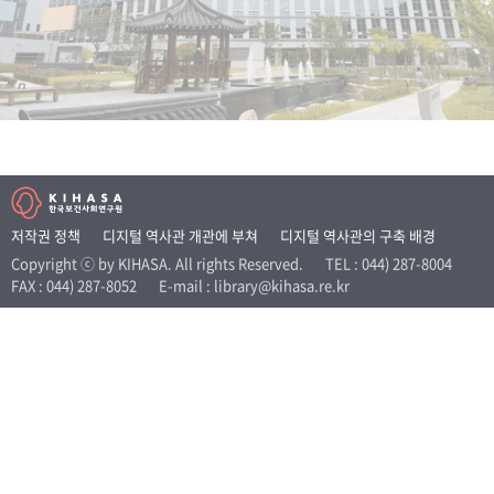
+1
성과 50선
숫자로 보는 50년
50
주년 광장
세계와 함께 한 KIHASA
VR 역사관
저작권 정책
디지털 역사관 개관에 부쳐
디지털 역사관의 구축 배경
Copyright ⓒ by KIHASA. All rights Reserved.
TEL : 044) 287-8004
FAX : 044) 287-8052
E-mail : library@kihasa.re.kr