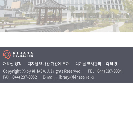
+1
성과 50선
숫자로 보는 50년
50
주년 광장
세계와 함께 한 KIHASA
VR 역사관
저작권 정책
디지털 역사관 개관에 부쳐
디지털 역사관의 구축 배경
Copyright ⓒ by KIHASA. All rights Reserved.
TEL : 044) 287-8004
FAX : 044) 287-8052
E-mail : library@kihasa.re.kr