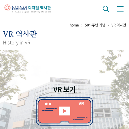
+1
home
50
주년 기념
VR 역사관
기관 역사
VR 역사관
걸어온 길
기관 변천사
역대 기관장
연구원 사람들
History in VR
연구 역사
정책과 연구
키워드로 보는 연구 역사
연구자들
간행물 변천사
VR 보기
기록물 아카이브
사진 아카이브
문서 기록물
행정박물
영상 기록물
+1
50
주년 기념