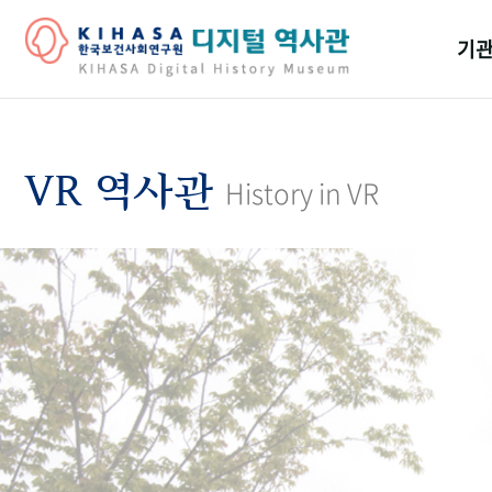
기관
걸어
기관
VR 역사관
History in VR
역대
연구원