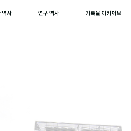
 역사
연구 역사
기록물 아카이브
온 길
정책과 연구
사진 아카이브
 변천사
키워드로 보는 연구 역사
문서 기록물
 기관장
연구자들
행정박물
 사람들
간행물 변천사
영상 기록물