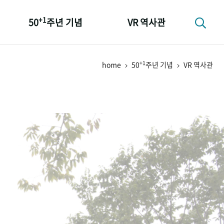
+1
50
주년 기념
VR 역사관
성과 50선
+1
home
50
주년 기념
VR 역사관
숫자로 보는 50년
+1
50
주년 광장
세계와 함께 한 KIHASA