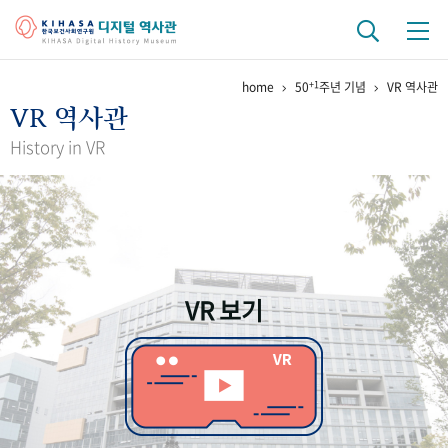
+1
home
50
주년 기념
VR 역사관
기관 역사
VR 역사관
걸어온 길
기관 변천사
역대 기관장
연구원 사람들
History in VR
연구 역사
정책과 연구
키워드로 보는 연구 역사
연구자들
간행물 변천사
VR 보기
기록물 아카이브
사진 아카이브
문서 기록물
행정박물
영상 기록물
+1
50
주년 기념