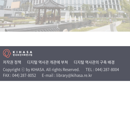
+1
성과 50선
숫자로 보는 50년
50
주년 광장
세계와 함께 한 KIHASA
VR 역사관
저작권 정책
디지털 역사관 개관에 부쳐
디지털 역사관의 구축 배경
Copyright ⓒ by KIHASA. All rights Reserved.
TEL : 044) 287-8004
FAX : 044) 287-8052
E-mail : library@kihasa.re.kr