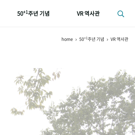
+1
50
주년 기념
VR 역사관
성과 50선
+1
home
50
주년 기념
VR 역사관
숫자로 보는 50년
+1
50
주년 광장
세계와 함께 한 KIHASA