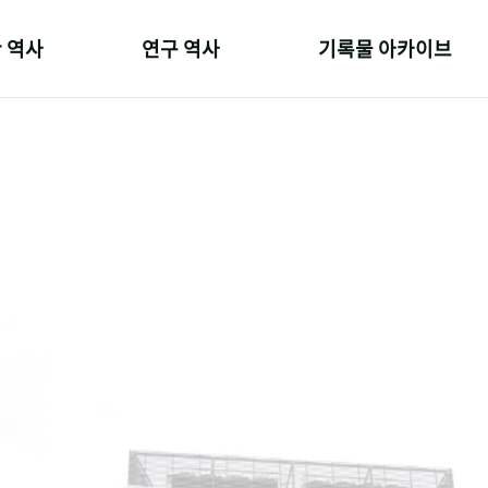
 역사
연구 역사
기록물 아카이브
온 길
정책과 연구
사진 아카이브
 변천사
키워드로 보는 연구 역사
문서 기록물
 기관장
연구자들
행정박물
 사람들
간행물 변천사
영상 기록물