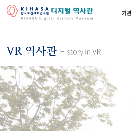
기관
걸어
기관
VR 역사관
History in VR
역대
연구원