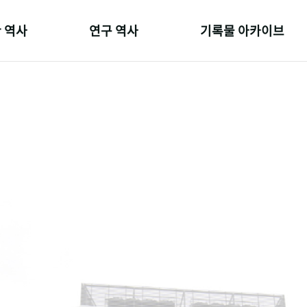
 역사
연구 역사
기록물 아카이브
온 길
정책과 연구
사진 아카이브
 변천사
키워드로 보는 연구 역사
문서 기록물
 기관장
연구자들
행정박물
 사람들
간행물 변천사
영상 기록물