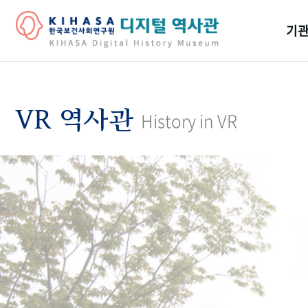
기관
걸어
기관
VR 역사관
History in VR
역대
연구원