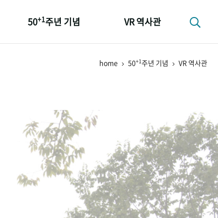
+1
50
주년 기념
VR 역사관
성과 50선
+1
home
50
주년 기념
VR 역사관
숫자로 보는 50년
+1
50
주년 광장
세계와 함께 한 KIHASA