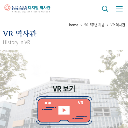
+1
home
50
주년 기념
VR 역사관
기관 역사
VR 역사관
걸어온 길
기관 변천사
역대 기관장
연구원 사람들
History in VR
연구 역사
정책과 연구
키워드로 보는 연구 역사
연구자들
간행물 변천사
VR 보기
기록물 아카이브
사진 아카이브
문서 기록물
행정박물
영상 기록물
+1
50
주년 기념