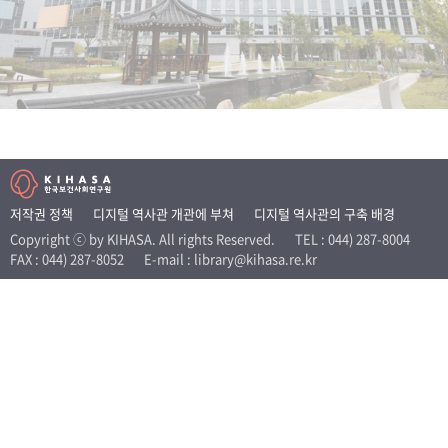
+1
성과 50선
숫자로 보는 50년
50
주년 광장
세계와 함께 한 KIHASA
VR 역사관
저작권 정책
디지털 역사관 개관에 부쳐
디지털 역사관의 구축 배경
Copyright ⓒ by KIHASA. All rights Reserved.
TEL : 044) 287-8004
FAX : 044) 287-8052
E-mail : library@kihasa.re.kr