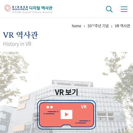
+1
home
50
주년 기념
VR 역사관
기관 역사
VR 역사관
걸어온 길
기관 변천사
역대 기관장
연구원 사람들
History in VR
연구 역사
정책과 연구
키워드로 보는 연구 역사
연구자들
간행물 변천사
VR 보기
기록물 아카이브
사진 아카이브
문서 기록물
행정박물
영상 기록물
+1
50
주년 기념