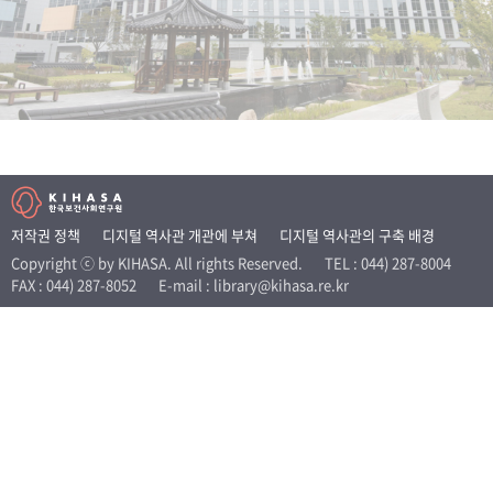
+1
성과 50선
숫자로 보는 50년
50
주년 광장
세계와 함께 한 KIHASA
VR 역사관
저작권 정책
디지털 역사관 개관에 부쳐
디지털 역사관의 구축 배경
Copyright ⓒ by KIHASA. All rights Reserved.
TEL : 044) 287-8004
FAX : 044) 287-8052
E-mail : library@kihasa.re.kr