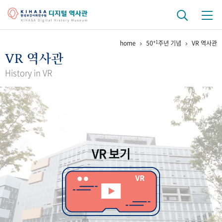
+1
home
50
주년 기념
VR 역사관
기관 역사
VR 역사관
걸어온 길
기관 변천사
역대 기관장
연구원 사람들
History in VR
연구 역사
정책과 연구
키워드로 보는 연구 역사
연구자들
간행물 변천사
VR 보기
기록물 아카이브
사진 아카이브
문서 기록물
행정박물
영상 기록물
+1
50
주년 기념