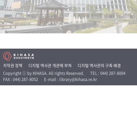
+1
성과 50선
숫자로 보는 50년
50
주년 광장
세계와 함께 한 KIHASA
VR 역사관
저작권 정책
디지털 역사관 개관에 부쳐
디지털 역사관의 구축 배경
Copyright ⓒ by KIHASA. All rights Reserved.
TEL : 044) 287-8004
FAX : 044) 287-8052
E-mail : library@kihasa.re.kr