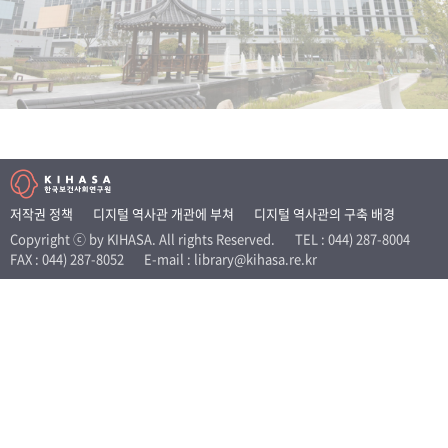
+1
성과 50선
숫자로 보는 50년
50
주년 광장
세계와 함께 한 KIHASA
VR 역사관
저작권 정책
디지털 역사관 개관에 부쳐
디지털 역사관의 구축 배경
Copyright ⓒ by KIHASA. All rights Reserved.
TEL : 044) 287-8004
FAX : 044) 287-8052
E-mail : library@kihasa.re.kr