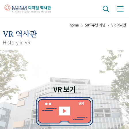
+1
home
50
주년 기념
VR 역사관
기관 역사
VR 역사관
걸어온 길
기관 변천사
역대 기관장
연구원 사람들
History in VR
연구 역사
정책과 연구
키워드로 보는 연구 역사
연구자들
간행물 변천사
VR 보기
기록물 아카이브
사진 아카이브
문서 기록물
행정박물
영상 기록물
+1
50
주년 기념