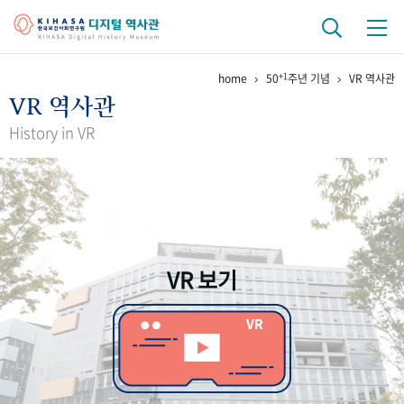
+1
home
50
주년 기념
VR 역사관
기관 역사
VR 역사관
걸어온 길
기관 변천사
역대 기관장
연구원 사람들
History in VR
연구 역사
정책과 연구
키워드로 보는 연구 역사
연구자들
간행물 변천사
VR 보기
기록물 아카이브
사진 아카이브
문서 기록물
행정박물
영상 기록물
+1
50
주년 기념