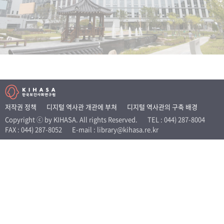
+1
성과 50선
숫자로 보는 50년
50
주년 광장
세계와 함께 한 KIHASA
VR 역사관
저작권 정책
디지털 역사관 개관에 부쳐
디지털 역사관의 구축 배경
Copyright ⓒ by KIHASA. All rights Reserved.
TEL : 044) 287-8004
FAX : 044) 287-8052
E-mail : library@kihasa.re.kr