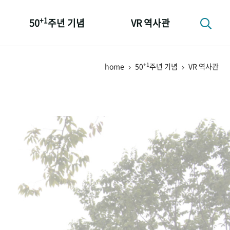
+1
50
주년 기념
VR 역사관
성과 50선
+1
home
50
주년 기념
VR 역사관
숫자로 보는 50년
+1
50
주년 광장
세계와 함께 한 KIHASA