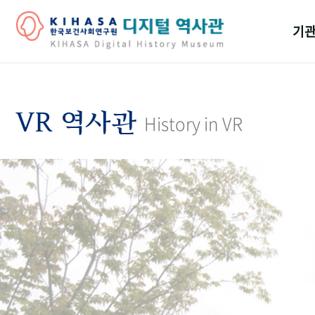
기관
걸어
기관
VR 역사관
History in VR
역대
연구원