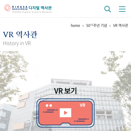
+1
home
50
주년 기념
VR 역사관
기관 역사
VR 역사관
걸어온 길
기관 변천사
역대 기관장
연구원 사람들
History in VR
연구 역사
정책과 연구
키워드로 보는 연구 역사
연구자들
간행물 변천사
VR 보기
기록물 아카이브
사진 아카이브
문서 기록물
행정박물
영상 기록물
+1
50
주년 기념