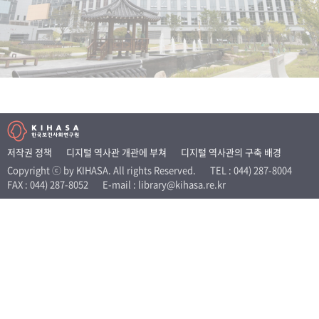
+1
성과 50선
숫자로 보는 50년
50
주년 광장
세계와 함께 한 KIHASA
VR 역사관
저작권 정책
디지털 역사관 개관에 부쳐
디지털 역사관의 구축 배경
Copyright ⓒ by KIHASA. All rights Reserved.
TEL : 044) 287-8004
FAX : 044) 287-8052
E-mail : library@kihasa.re.kr