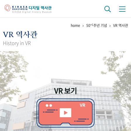
+1
home
50
주년 기념
VR 역사관
기관 역사
VR 역사관
걸어온 길
기관 변천사
역대 기관장
연구원 사람들
History in VR
연구 역사
정책과 연구
키워드로 보는 연구 역사
연구자들
간행물 변천사
VR 보기
기록물 아카이브
사진 아카이브
문서 기록물
행정박물
영상 기록물
+1
50
주년 기념