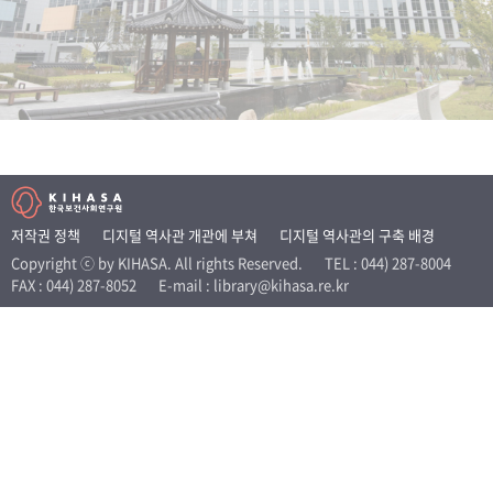
+1
성과 50선
숫자로 보는 50년
50
주년 광장
세계와 함께 한 KIHASA
VR 역사관
저작권 정책
디지털 역사관 개관에 부쳐
디지털 역사관의 구축 배경
Copyright ⓒ by KIHASA. All rights Reserved.
TEL : 044) 287-8004
FAX : 044) 287-8052
E-mail : library@kihasa.re.kr