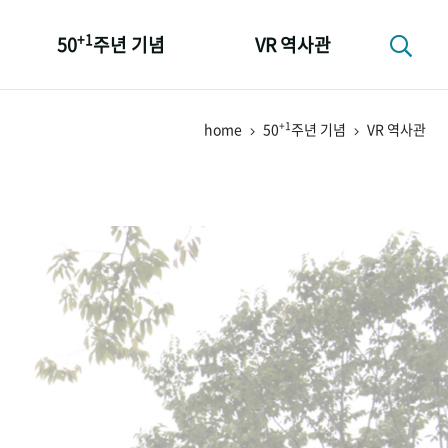
+1
50
주년 기념
VR 역사관
성과 50선
+1
home
50
주년 기념
VR 역사관
숫자로 보는 50년
+1
50
주년 광장
세계와 함께 한 KIHASA