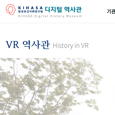
기관
걸어
기관
VR 역사관
History in VR
역대
연구원