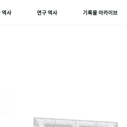
 역사
연구 역사
기록물 아카이브
온 길
정책과 연구
사진 아카이브
 변천사
키워드로 보는 연구 역사
문서 기록물
 기관장
연구자들
행정박물
 사람들
간행물 변천사
영상 기록물