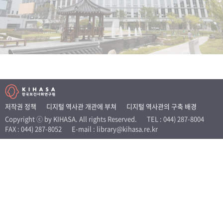
+1
성과 50선
숫자로 보는 50년
50
주년 광장
세계와 함께 한 KIHASA
VR 역사관
저작권 정책
디지털 역사관 개관에 부쳐
디지털 역사관의 구축 배경
Copyright ⓒ by KIHASA. All rights Reserved.
TEL : 044) 287-8004
FAX : 044) 287-8052
E-mail : library@kihasa.re.kr