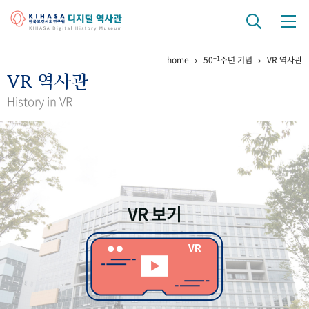
+1
home
50
주년 기념
VR 역사관
기관 역사
VR 역사관
걸어온 길
기관 변천사
역대 기관장
연구원 사람들
History in VR
연구 역사
정책과 연구
키워드로 보는 연구 역사
연구자들
간행물 변천사
VR 보기
기록물 아카이브
사진 아카이브
문서 기록물
행정박물
영상 기록물
+1
50
주년 기념