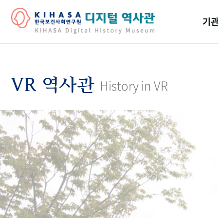
기관
걸어
기관
VR 역사관
History in VR
역대
연구원