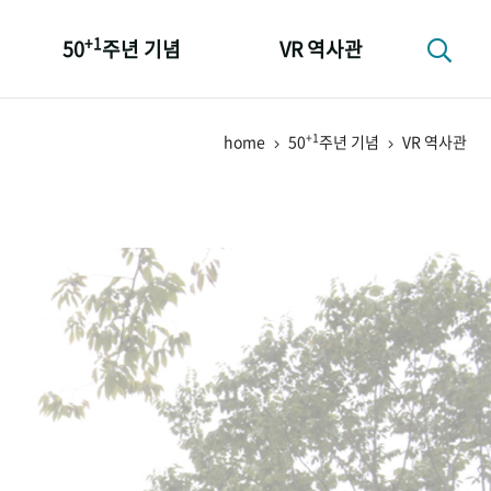
+1
50
주년 기념
VR 역사관
성과 50선
+1
home
50
주년 기념
VR 역사관
숫자로 보는 50년
+1
50
주년 광장
세계와 함께 한 KIHASA