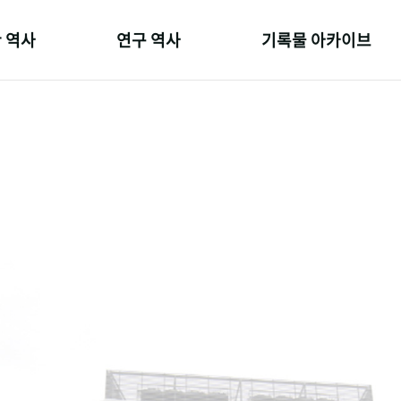
 역사
연구 역사
기록물 아카이브
온 길
정책과 연구
사진 아카이브
 변천사
키워드로 보는 연구 역사
문서 기록물
 기관장
연구자들
행정박물
 사람들
간행물 변천사
영상 기록물