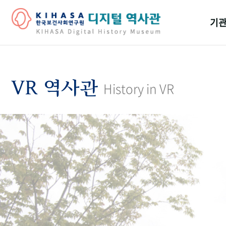
기관
걸어
기관
VR 역사관
History in VR
역대
연구원