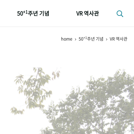
+1
50
주년 기념
VR 역사관
성과 50선
+1
home
50
주년 기념
VR 역사관
숫자로 보는 50년
+1
50
주년 광장
세계와 함께 한 KIHASA