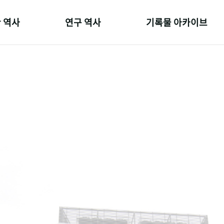
 역사
연구 역사
기록물 아카이브
온 길
정책과 연구
사진 아카이브
 변천사
키워드로 보는 연구 역사
문서 기록물
 기관장
연구자들
행정박물
 사람들
간행물 변천사
영상 기록물