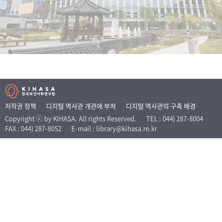
+1
성과 50선
숫자로 보는 50년
50
주년 광장
세계와 함께 한 KIHASA
VR 역사관
저작권 정책
디지털 역사관 개관에 부쳐
디지털 역사관의 구축 배경
Copyright ⓒ by KIHASA. All rights Reserved.
TEL : 044) 287-8004
FAX : 044) 287-8052
E-mail : library@kihasa.re.kr