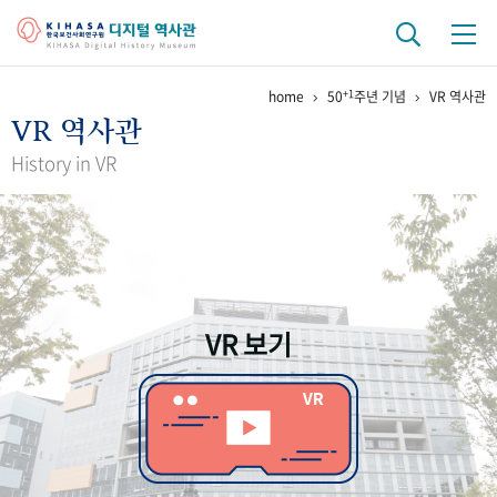
+1
home
50
주년 기념
VR 역사관
기관 역사
VR 역사관
걸어온 길
기관 변천사
역대 기관장
연구원 사람들
History in VR
연구 역사
정책과 연구
키워드로 보는 연구 역사
연구자들
간행물 변천사
VR 보기
기록물 아카이브
사진 아카이브
문서 기록물
행정박물
영상 기록물
+1
50
주년 기념