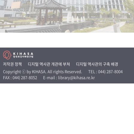
+1
성과 50선
숫자로 보는 50년
50
주년 광장
세계와 함께 한 KIHASA
VR 역사관
저작권 정책
디지털 역사관 개관에 부쳐
디지털 역사관의 구축 배경
Copyright ⓒ by KIHASA. All rights Reserved.
TEL : 044) 287-8004
FAX : 044) 287-8052
E-mail : library@kihasa.re.kr