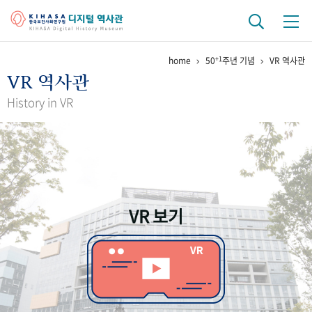
+1
home
50
주년 기념
VR 역사관
기관 역사
VR 역사관
걸어온 길
기관 변천사
역대 기관장
연구원 사람들
History in VR
연구 역사
정책과 연구
키워드로 보는 연구 역사
연구자들
간행물 변천사
VR 보기
기록물 아카이브
사진 아카이브
문서 기록물
행정박물
영상 기록물
+1
50
주년 기념