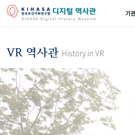
기관
걸어
기관
VR 역사관
History in VR
역대
연구원