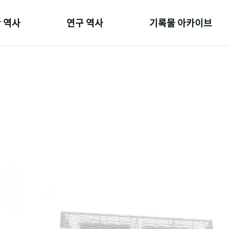
 역사
연구 역사
기록물 아카이브
온 길
정책과 연구
사진 아카이브
 변천사
키워드로 보는 연구 역사
문서 기록물
 기관장
연구자들
행정박물
 사람들
간행물 변천사
영상 기록물