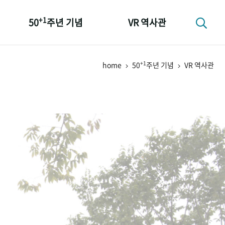
+1
50
주년 기념
VR 역사관
성과 50선
+1
home
50
주년 기념
VR 역사관
숫자로 보는 50년
+1
50
주년 광장
세계와 함께 한 KIHASA