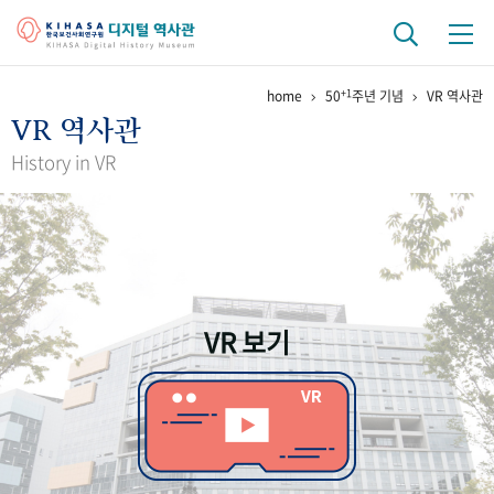
+1
home
50
주년 기념
VR 역사관
기관 역사
VR 역사관
걸어온 길
기관 변천사
역대 기관장
연구원 사람들
History in VR
연구 역사
정책과 연구
키워드로 보는 연구 역사
연구자들
간행물 변천사
VR 보기
기록물 아카이브
사진 아카이브
문서 기록물
행정박물
영상 기록물
+1
50
주년 기념