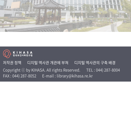
+1
성과 50선
숫자로 보는 50년
50
주년 광장
세계와 함께 한 KIHASA
VR 역사관
저작권 정책
디지털 역사관 개관에 부쳐
디지털 역사관의 구축 배경
Copyright ⓒ by KIHASA. All rights Reserved.
TEL : 044) 287-8004
FAX : 044) 287-8052
E-mail : library@kihasa.re.kr