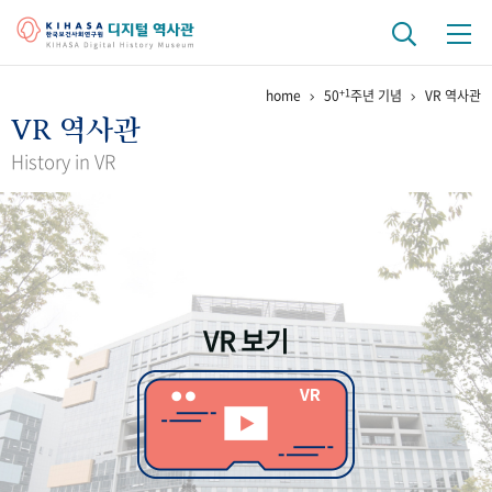
+1
home
50
주년 기념
VR 역사관
기관 역사
VR 역사관
걸어온 길
기관 변천사
역대 기관장
연구원 사람들
History in VR
연구 역사
정책과 연구
키워드로 보는 연구 역사
연구자들
간행물 변천사
VR 보기
기록물 아카이브
사진 아카이브
문서 기록물
행정박물
영상 기록물
+1
50
주년 기념