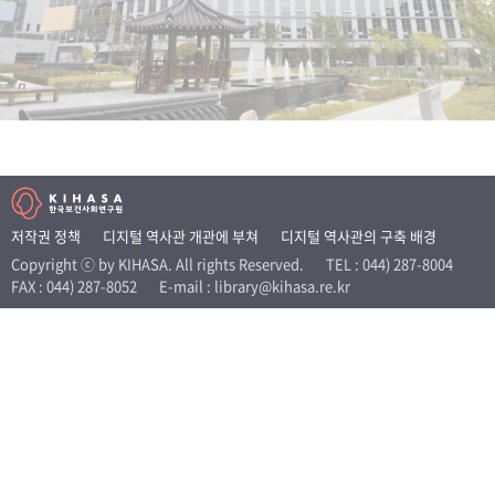
+1
성과 50선
숫자로 보는 50년
50
주년 광장
세계와 함께 한 KIHASA
VR 역사관
저작권 정책
디지털 역사관 개관에 부쳐
디지털 역사관의 구축 배경
Copyright ⓒ by KIHASA. All rights Reserved.
TEL : 044) 287-8004
FAX : 044) 287-8052
E-mail : library@kihasa.re.kr