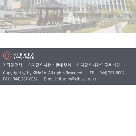
+1
성과 50선
숫자로 보는 50년
50
주년 광장
세계와 함께 한 KIHASA
VR 역사관
저작권 정책
디지털 역사관 개관에 부쳐
디지털 역사관의 구축 배경
Copyright ⓒ by KIHASA. All rights Reserved.
TEL : 044) 287-8004
FAX : 044) 287-8052
E-mail : library@kihasa.re.kr