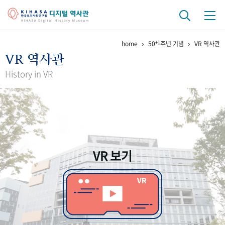
+1
home
50
주년 기념
VR 역사관
기관 역사
VR 역사관
걸어온 길
기관 변천사
역대 기관장
연구원 사람들
History in VR
연구 역사
정책과 연구
키워드로 보는 연구 역사
연구자들
간행물 변천사
VR 보기
기록물 아카이브
사진 아카이브
문서 기록물
행정박물
영상 기록물
+1
50
주년 기념