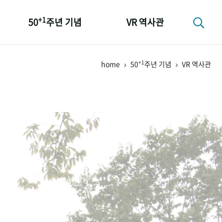
+1
50
주년 기념
VR 역사관
성과 50선
+1
home
50
주년 기념
VR 역사관
숫자로 보는 50년
+1
50
주년 광장
세계와 함께 한 KIHASA