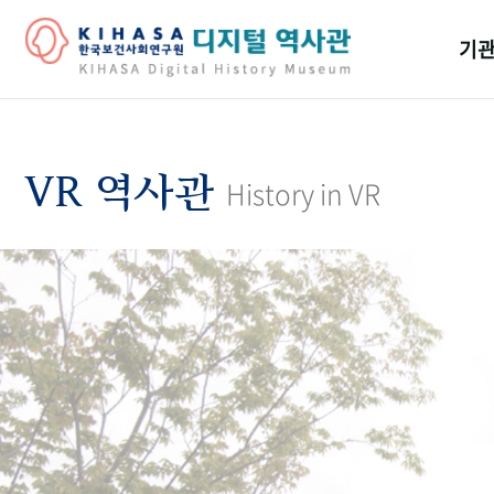
기관
걸어
기관
VR 역사관
History in VR
역대
연구원