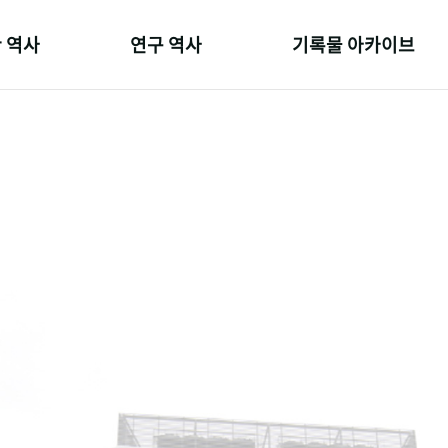
 역사
연구 역사
기록물 아카이브
온 길
정책과 연구
사진 아카이브
 변천사
키워드로 보는 연구 역사
문서 기록물
 기관장
연구자들
행정박물
 사람들
간행물 변천사
영상 기록물