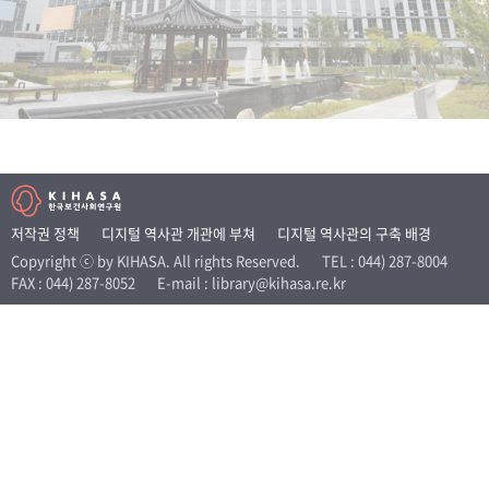
+1
성과 50선
숫자로 보는 50년
50
주년 광장
세계와 함께 한 KIHASA
VR 역사관
저작권 정책
디지털 역사관 개관에 부쳐
디지털 역사관의 구축 배경
Copyright ⓒ by KIHASA. All rights Reserved.
TEL : 044) 287-8004
FAX : 044) 287-8052
E-mail : library@kihasa.re.kr