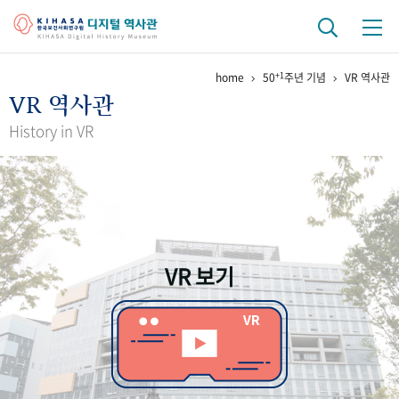
+1
home
50
주년 기념
VR 역사관
기관 역사
VR 역사관
걸어온 길
기관 변천사
역대 기관장
연구원 사람들
History in VR
연구 역사
정책과 연구
키워드로 보는 연구 역사
연구자들
간행물 변천사
VR 보기
기록물 아카이브
사진 아카이브
문서 기록물
행정박물
영상 기록물
+1
50
주년 기념