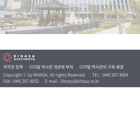
+1
성과 50선
숫자로 보는 50년
50
주년 광장
세계와 함께 한 KIHASA
VR 역사관
저작권 정책
디지털 역사관 개관에 부쳐
디지털 역사관의 구축 배경
Copyright ⓒ by KIHASA. All rights Reserved.
TEL : 044) 287-8004
FAX : 044) 287-8052
E-mail : library@kihasa.re.kr