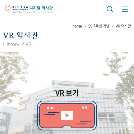
+1
home
50
주년 기념
VR 역사관
기관 역사
VR 역사관
걸어온 길
기관 변천사
역대 기관장
연구원 사람들
History in VR
연구 역사
정책과 연구
키워드로 보는 연구 역사
연구자들
간행물 변천사
VR 보기
기록물 아카이브
사진 아카이브
문서 기록물
행정박물
영상 기록물
+1
50
주년 기념