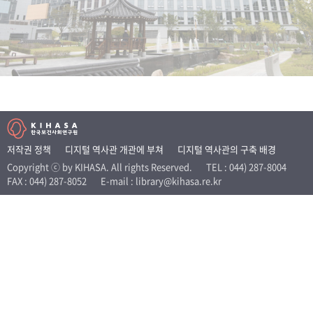
+1
성과 50선
숫자로 보는 50년
50
주년 광장
세계와 함께 한 KIHASA
VR 역사관
저작권 정책
디지털 역사관 개관에 부쳐
디지털 역사관의 구축 배경
Copyright ⓒ by KIHASA. All rights Reserved.
TEL : 044) 287-8004
FAX : 044) 287-8052
E-mail : library@kihasa.re.kr