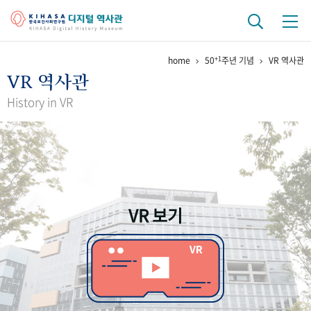
+1
home
50
주년 기념
VR 역사관
기관 역사
VR 역사관
걸어온 길
기관 변천사
역대 기관장
연구원 사람들
History in VR
연구 역사
정책과 연구
키워드로 보는 연구 역사
연구자들
간행물 변천사
VR 보기
기록물 아카이브
사진 아카이브
문서 기록물
행정박물
영상 기록물
+1
50
주년 기념