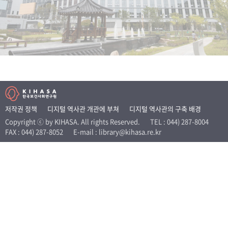
+1
성과 50선
숫자로 보는 50년
50
주년 광장
세계와 함께 한 KIHASA
VR 역사관
저작권 정책
디지털 역사관 개관에 부쳐
디지털 역사관의 구축 배경
Copyright ⓒ by KIHASA. All rights Reserved.
TEL : 044) 287-8004
FAX : 044) 287-8052
E-mail : library@kihasa.re.kr