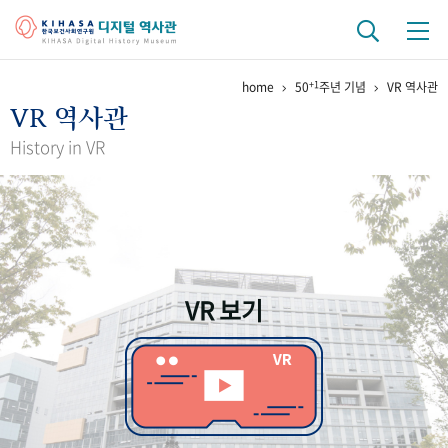
+1
home
50
주년 기념
VR 역사관
기관 역사
VR 역사관
걸어온 길
기관 변천사
역대 기관장
연구원 사람들
History in VR
연구 역사
정책과 연구
키워드로 보는 연구 역사
연구자들
간행물 변천사
VR 보기
기록물 아카이브
사진 아카이브
문서 기록물
행정박물
영상 기록물
+1
50
주년 기념