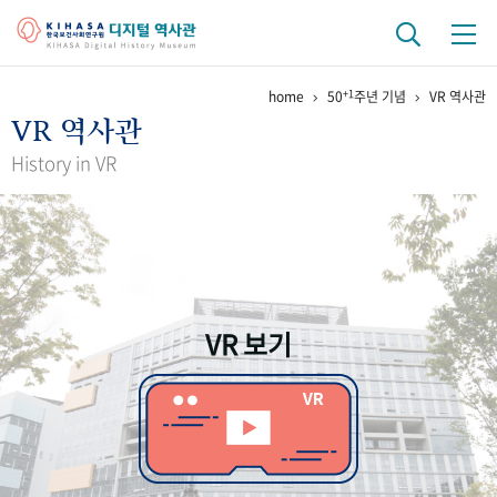
+1
home
50
주년 기념
VR 역사관
기관 역사
VR 역사관
걸어온 길
기관 변천사
역대 기관장
연구원 사람들
History in VR
연구 역사
정책과 연구
키워드로 보는 연구 역사
연구자들
간행물 변천사
VR 보기
기록물 아카이브
사진 아카이브
문서 기록물
행정박물
영상 기록물
+1
50
주년 기념