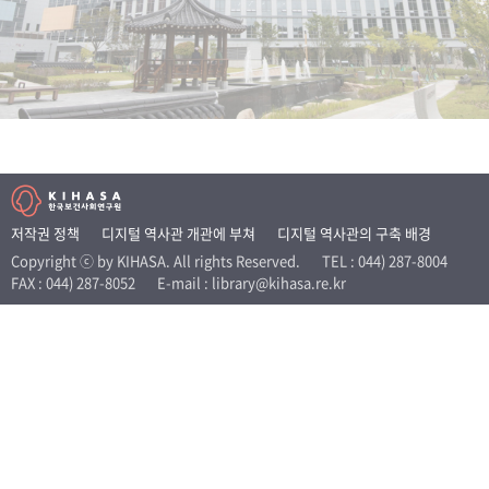
+1
성과 50선
숫자로 보는 50년
50
주년 광장
세계와 함께 한 KIHASA
VR 역사관
저작권 정책
디지털 역사관 개관에 부쳐
디지털 역사관의 구축 배경
Copyright ⓒ by KIHASA. All rights Reserved.
TEL : 044) 287-8004
FAX : 044) 287-8052
E-mail : library@kihasa.re.kr