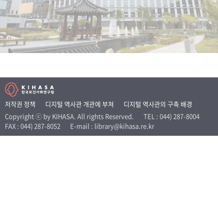
+1
성과 50선
숫자로 보는 50년
50
주년 광장
세계와 함께 한 KIHASA
VR 역사관
저작권 정책
디지털 역사관 개관에 부쳐
디지털 역사관의 구축 배경
Copyright ⓒ by KIHASA. All rights Reserved.
TEL : 044) 287-8004
FAX : 044) 287-8052
E-mail : library@kihasa.re.kr