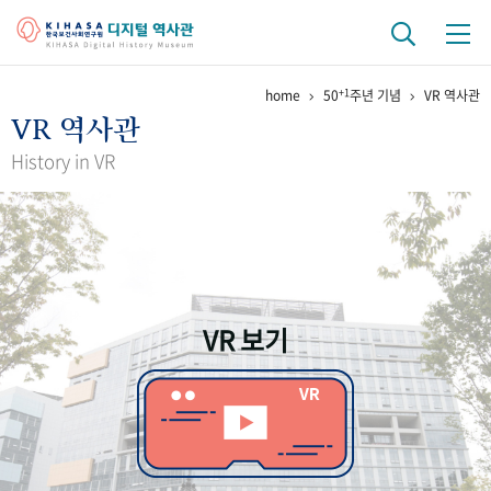
+1
home
50
주년 기념
VR 역사관
기관 역사
VR 역사관
걸어온 길
기관 변천사
역대 기관장
연구원 사람들
History in VR
연구 역사
정책과 연구
키워드로 보는 연구 역사
연구자들
간행물 변천사
VR 보기
기록물 아카이브
사진 아카이브
문서 기록물
행정박물
영상 기록물
+1
50
주년 기념