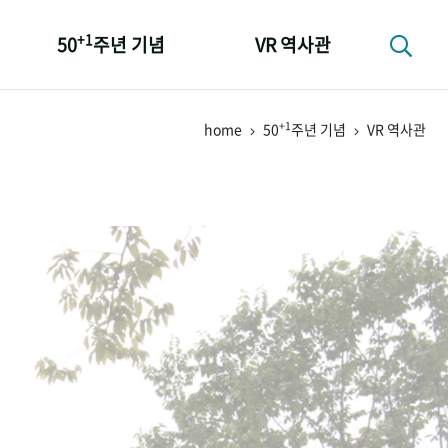
+1
50
주년 기념
VR 역사관
성과 50선
+1
home
50
주년 기념
VR 역사관
숫자로 보는 50년
+1
50
주년 광장
세계와 함께 한 KIHASA