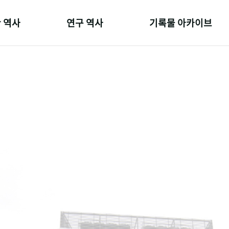
 역사
연구 역사
기록물 아카이브
온 길
정책과 연구
사진 아카이브
 변천사
키워드로 보는 연구 역사
문서 기록물
 기관장
연구자들
행정박물
 사람들
간행물 변천사
영상 기록물