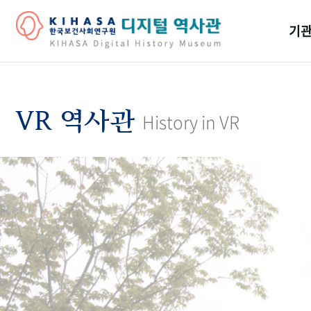
기관
걸어
기관
VR 역사관
History in VR
역대
연구원