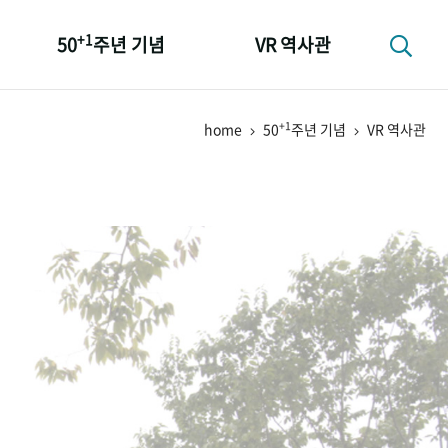
+1
50
주년 기념
VR 역사관
성과 50선
+1
home
50
주년 기념
VR 역사관
숫자로 보는 50년
+1
50
주년 광장
세계와 함께 한 KIHASA