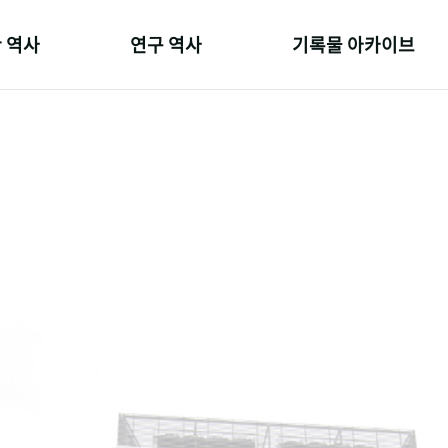
 역사
연구 역사
기록물 아카이브
온 길
정책과 연구
사진 아카이브
 변천사
키워드로 보는 연구 역사
문서 기록물
 기관장
연구자들
행정박물
 사람들
간행물 변천사
영상 기록물