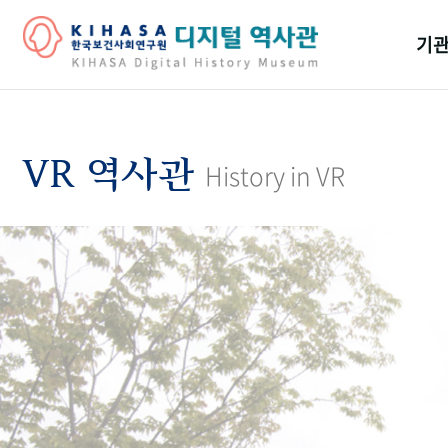
기관
걸어
기관
VR 역사관
History in VR
역대
연구원