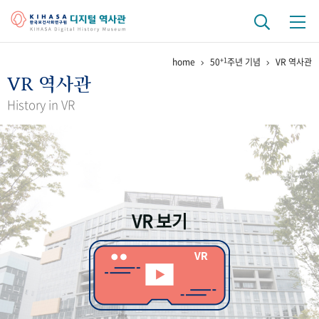
+1
home
50
주년 기념
VR 역사관
기관 역사
VR 역사관
걸어온 길
기관 변천사
역대 기관장
연구원 사람들
History in VR
연구 역사
정책과 연구
키워드로 보는 연구 역사
연구자들
간행물 변천사
VR 보기
기록물 아카이브
사진 아카이브
문서 기록물
행정박물
영상 기록물
+1
50
주년 기념