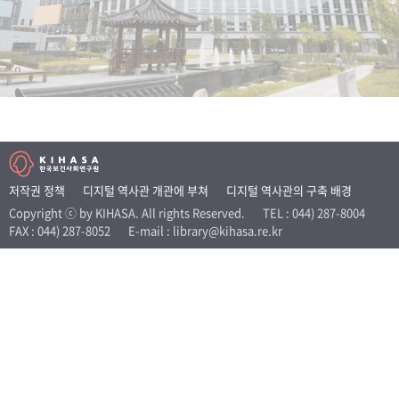
+1
성과 50선
숫자로 보는 50년
50
주년 광장
세계와 함께 한 KIHASA
VR 역사관
저작권 정책
디지털 역사관 개관에 부쳐
디지털 역사관의 구축 배경
Copyright ⓒ by KIHASA. All rights Reserved.
TEL : 044) 287-8004
FAX : 044) 287-8052
E-mail : library@kihasa.re.kr