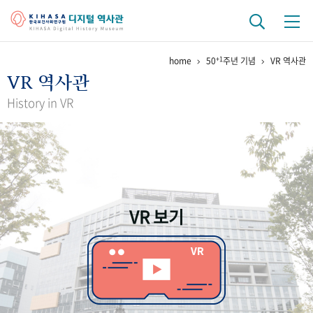
+1
home
50
주년 기념
VR 역사관
기관 역사
VR 역사관
걸어온 길
기관 변천사
역대 기관장
연구원 사람들
History in VR
연구 역사
정책과 연구
키워드로 보는 연구 역사
연구자들
간행물 변천사
VR 보기
기록물 아카이브
사진 아카이브
문서 기록물
행정박물
영상 기록물
+1
50
주년 기념