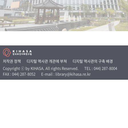
+1
성과 50선
숫자로 보는 50년
50
주년 광장
세계와 함께 한 KIHASA
VR 역사관
저작권 정책
디지털 역사관 개관에 부쳐
디지털 역사관의 구축 배경
Copyright ⓒ by KIHASA. All rights Reserved.
TEL : 044) 287-8004
FAX : 044) 287-8052
E-mail : library@kihasa.re.kr