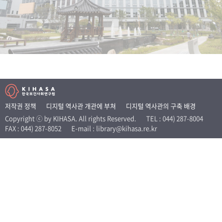
+1
성과 50선
숫자로 보는 50년
50
주년 광장
세계와 함께 한 KIHASA
VR 역사관
저작권 정책
디지털 역사관 개관에 부쳐
디지털 역사관의 구축 배경
Copyright ⓒ by KIHASA. All rights Reserved.
TEL : 044) 287-8004
FAX : 044) 287-8052
E-mail : library@kihasa.re.kr