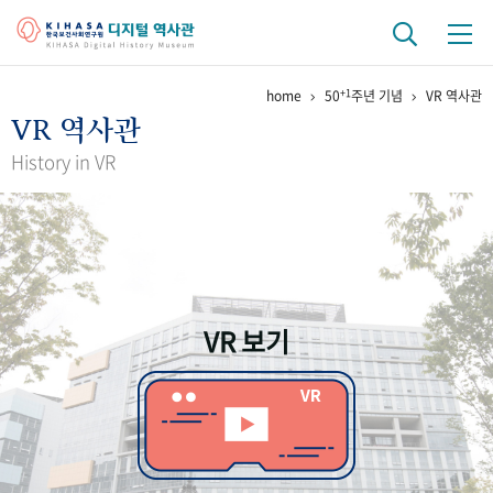
+1
home
50
주년 기념
VR 역사관
기관 역사
VR 역사관
걸어온 길
기관 변천사
역대 기관장
연구원 사람들
History in VR
연구 역사
정책과 연구
키워드로 보는 연구 역사
연구자들
간행물 변천사
VR 보기
기록물 아카이브
사진 아카이브
문서 기록물
행정박물
영상 기록물
+1
50
주년 기념