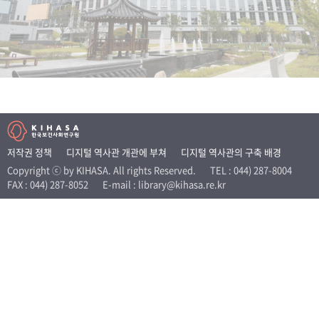
+1
성과 50선
숫자로 보는 50년
50
주년 광장
세계와 함께 한 KIHASA
VR 역사관
저작권 정책
디지털 역사관 개관에 부쳐
디지털 역사관의 구축 배경
Copyright ⓒ by KIHASA. All rights Reserved.
TEL : 044) 287-8004
FAX : 044) 287-8052
E-mail : library@kihasa.re.kr