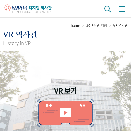
+1
home
50
주년 기념
VR 역사관
기관 역사
VR 역사관
걸어온 길
기관 변천사
역대 기관장
연구원 사람들
History in VR
연구 역사
정책과 연구
키워드로 보는 연구 역사
연구자들
간행물 변천사
VR 보기
기록물 아카이브
사진 아카이브
문서 기록물
행정박물
영상 기록물
+1
50
주년 기념