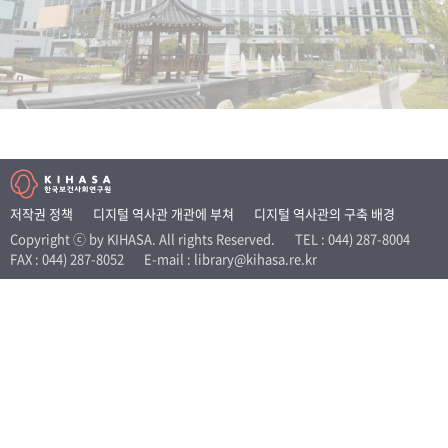
+1
성과 50선
숫자로 보는 50년
50
주년 광장
세계와 함께 한 KIHASA
VR 역사관
저작권 정책
디지털 역사관 개관에 부쳐
디지털 역사관의 구축 배경
Copyright ⓒ by KIHASA. All rights Reserved.
TEL : 044) 287-8004
FAX : 044) 287-8052
E-mail : library@kihasa.re.kr