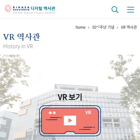
+1
home
50
주년 기념
VR 역사관
기관 역사
VR 역사관
걸어온 길
기관 변천사
역대 기관장
연구원 사람들
History in VR
연구 역사
정책과 연구
키워드로 보는 연구 역사
연구자들
간행물 변천사
VR 보기
기록물 아카이브
사진 아카이브
문서 기록물
행정박물
영상 기록물
+1
50
주년 기념