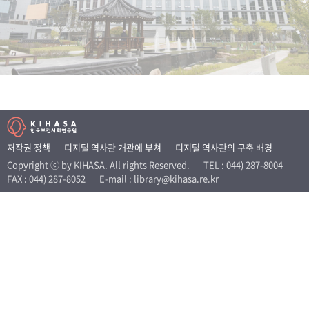
+1
성과 50선
숫자로 보는 50년
50
주년 광장
세계와 함께 한 KIHASA
VR 역사관
저작권 정책
디지털 역사관 개관에 부쳐
디지털 역사관의 구축 배경
Copyright ⓒ by KIHASA. All rights Reserved.
TEL : 044) 287-8004
FAX : 044) 287-8052
E-mail : library@kihasa.re.kr