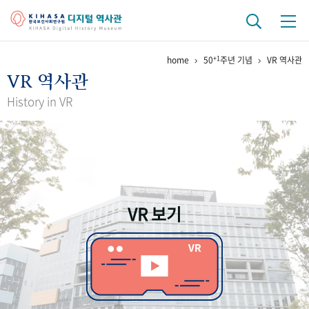
+1
home
50
주년 기념
VR 역사관
기관 역사
VR 역사관
걸어온 길
기관 변천사
역대 기관장
연구원 사람들
History in VR
연구 역사
정책과 연구
키워드로 보는 연구 역사
연구자들
간행물 변천사
VR 보기
기록물 아카이브
사진 아카이브
문서 기록물
행정박물
영상 기록물
+1
50
주년 기념