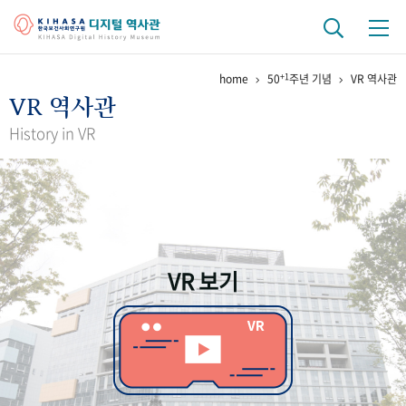
+1
home
50
주년 기념
VR 역사관
기관 역사
VR 역사관
걸어온 길
기관 변천사
역대 기관장
연구원 사람들
History in VR
연구 역사
정책과 연구
키워드로 보는 연구 역사
연구자들
간행물 변천사
VR 보기
기록물 아카이브
사진 아카이브
문서 기록물
행정박물
영상 기록물
+1
50
주년 기념