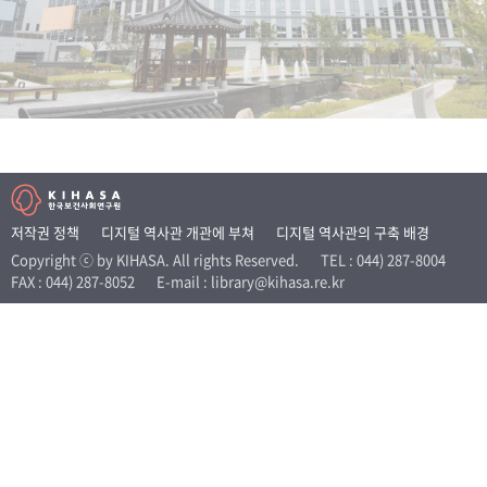
+1
성과 50선
숫자로 보는 50년
50
주년 광장
세계와 함께 한 KIHASA
VR 역사관
저작권 정책
디지털 역사관 개관에 부쳐
디지털 역사관의 구축 배경
Copyright ⓒ by KIHASA. All rights Reserved.
TEL : 044) 287-8004
FAX : 044) 287-8052
E-mail : library@kihasa.re.kr