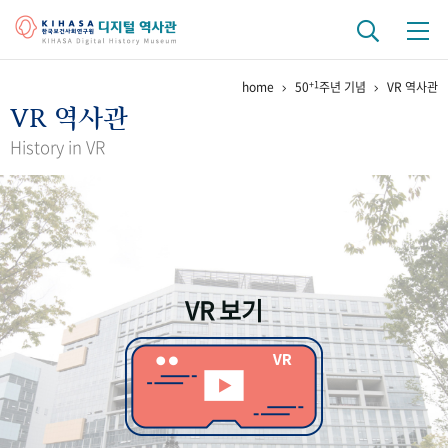
+1
home
50
주년 기념
VR 역사관
기관 역사
VR 역사관
걸어온 길
기관 변천사
역대 기관장
연구원 사람들
History in VR
연구 역사
정책과 연구
키워드로 보는 연구 역사
연구자들
간행물 변천사
VR 보기
기록물 아카이브
사진 아카이브
문서 기록물
행정박물
영상 기록물
+1
50
주년 기념