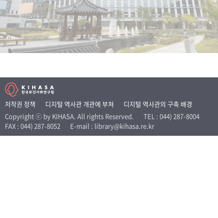
+1
성과 50선
숫자로 보는 50년
50
주년 광장
세계와 함께 한 KIHASA
VR 역사관
저작권 정책
디지털 역사관 개관에 부쳐
디지털 역사관의 구축 배경
Copyright ⓒ by KIHASA. All rights Reserved.
TEL : 044) 287-8004
FAX : 044) 287-8052
E-mail : library@kihasa.re.kr