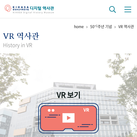
+1
home
50
주년 기념
VR 역사관
기관 역사
VR 역사관
걸어온 길
기관 변천사
역대 기관장
연구원 사람들
History in VR
연구 역사
정책과 연구
키워드로 보는 연구 역사
연구자들
간행물 변천사
VR 보기
기록물 아카이브
사진 아카이브
문서 기록물
행정박물
영상 기록물
+1
50
주년 기념