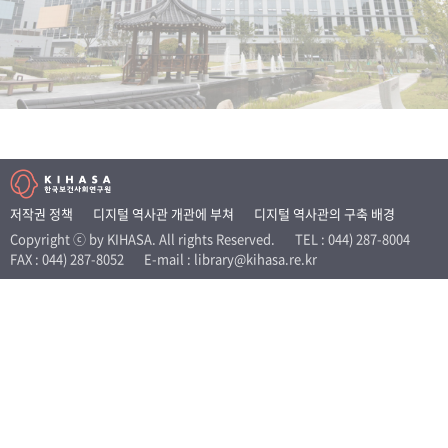
+1
성과 50선
숫자로 보는 50년
50
주년 광장
세계와 함께 한 KIHASA
VR 역사관
저작권 정책
디지털 역사관 개관에 부쳐
디지털 역사관의 구축 배경
Copyright ⓒ by KIHASA. All rights Reserved.
TEL : 044) 287-8004
FAX : 044) 287-8052
E-mail : library@kihasa.re.kr