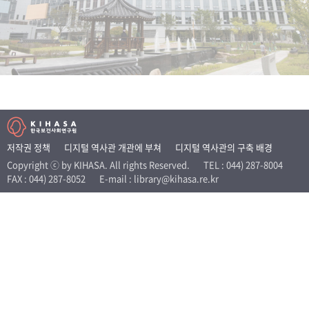
+1
성과 50선
숫자로 보는 50년
50
주년 광장
세계와 함께 한 KIHASA
VR 역사관
저작권 정책
디지털 역사관 개관에 부쳐
디지털 역사관의 구축 배경
Copyright ⓒ by KIHASA. All rights Reserved.
TEL : 044) 287-8004
FAX : 044) 287-8052
E-mail : library@kihasa.re.kr