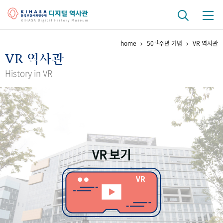
+1
home
50
주년 기념
VR 역사관
기관 역사
VR 역사관
걸어온 길
기관 변천사
역대 기관장
연구원 사람들
History in VR
연구 역사
정책과 연구
키워드로 보는 연구 역사
연구자들
간행물 변천사
VR 보기
기록물 아카이브
사진 아카이브
문서 기록물
행정박물
영상 기록물
+1
50
주년 기념