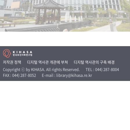
+1
성과 50선
숫자로 보는 50년
50
주년 광장
세계와 함께 한 KIHASA
VR 역사관
저작권 정책
디지털 역사관 개관에 부쳐
디지털 역사관의 구축 배경
Copyright ⓒ by KIHASA. All rights Reserved.
TEL : 044) 287-8004
FAX : 044) 287-8052
E-mail : library@kihasa.re.kr