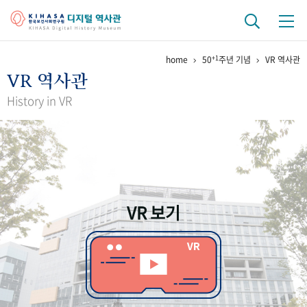
+1
home
50
주년 기념
VR 역사관
기관 역사
VR 역사관
걸어온 길
기관 변천사
역대 기관장
연구원 사람들
History in VR
연구 역사
정책과 연구
키워드로 보는 연구 역사
연구자들
간행물 변천사
VR 보기
기록물 아카이브
사진 아카이브
문서 기록물
행정박물
영상 기록물
+1
50
주년 기념